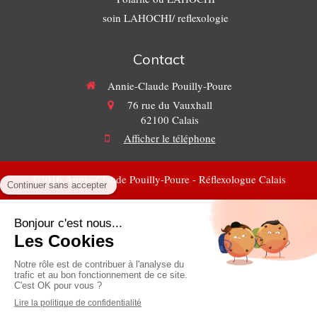
soin LAHOCHI/ reflexologie
Contact
Annie-Claude Pouilly-Poure
76 rue du Vauxhall
62100
Calais
Afficher le téléphone
©2016 Annie-Claude Pouilly-Poure - Réflexologue Calais
Plan du site
Mentions légales
Conformément à la loi du 30 avril 1946 et du décret n° 60665
du 4 juillet 1966 et de l'article L 489 et du 8 octobre 1996. Il ne
s'agit nullement de massage médical ou kinésithérapie mais de
technique de bien-être dans la relaxation physique et détente
libératoire de tous stress.