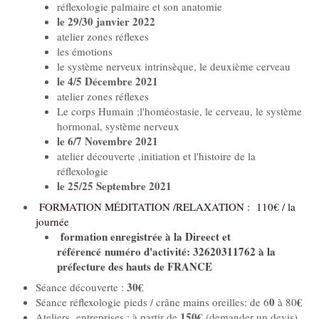
réflexologie palmaire et son anatomie
le 29/30 janvier 2022
atelier zones réflexes
les émotions
le système nerveux intrinsèque, le deuxième cerveau
le 4/5 Décembre 2021
atelier zones réflexes
Le corps Humain ;l'homéostasie, le cerveau, le système
hormonal, système nerveux
le 6/7 Novembre 2021
atelier découverte ,initiation et l'histoire de la
réflexologie
le 25/25 Septembre 2021
FORMATION MÉDITATION /RELAXATION : 110€ / la
journée
formation enregistrée à la Direect et
référencé
numéro d'activité: 32620311762 à la
préfecture des hauts de FRANCE
30€
Séance découverte :
0
€
Séance réflexologie pieds / crâne mains oreilles: de 6
à 80
150€
Ateliers entreprises : à partir de
(
demander un devis
)