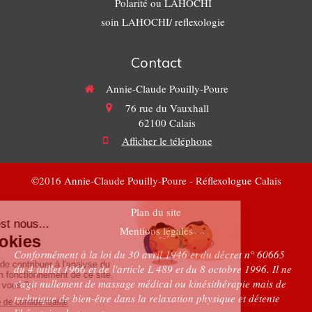
Polarité ou LAHOCHI
soin LAHOCHI/ reflexologie
Contact
Annie-Claude Pouilly-Poure
76 rue du Vauxhall
62100
Calais
Afficher le téléphone
©2016 Annie-Claude Pouilly-Poure - Réflexologue Calais
Plan du site
Mentions légales
Conformément à la loi du 30 avril 1946 et du décret n° 60665
du 4 juillet 1966 et de l'article L 489 et du 8 octobre 1996. Il ne
s'agit nullement de massage médical ou kinésithérapie mais de
technique de bien-être dans la relaxation physique et détente